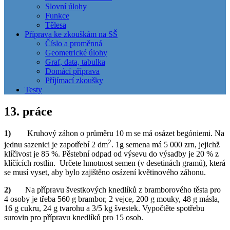
Slovní úlohy
Funkce
Tělesa
Příprava ke zkouškám na SŠ
Číslo a proměnná
Geometrické úlohy
Graf, data, tabulka
Domácí příprava
Příjímací zkoušky
Testy
13. práce
1)
Kruhový záhon o průměru 10 m se má osázet begóniemi. Na
2
jednu sazenici je zapotřebí 2 dm
. 1g semena má 5 000 zrn, jejichž
klíčivost je 85 %. Pěstební odpad od výsevu do výsadby je 20 % z
klíčících rostlin.
Určete hmotnost semen (v desetinách gramů), která
se musí vyset, aby bylo zajištěno osázení květinového záhonu.
2)
Na přípravu švestkových knedlíků z bramborového těsta pro
4 osoby je třeba 560 g brambor, 2 vejce, 200 g mouky, 48 g másla,
16 g cukru, 24 g tvarohu a 3/5 kg švestek. Vypočtěte spotřebu
surovin pro přípravu knedlíků pro 15 osob.