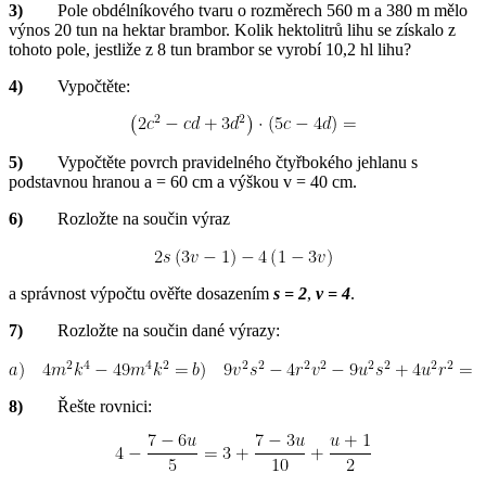
3)
Pole obdélníkového tvaru o rozměrech 560 m a 380 m mělo
výnos 20 tun na hektar brambor. Kolik hektolitrů lihu se získalo z
tohoto pole, jestliže z 8 tun brambor se vyrobí 10,2 hl lihu?
4)
Vypočtěte:
5)
Vypočtěte povrch pravidelného čtyřbokého jehlanu s
podstavnou hranou a = 60 cm a výškou v = 40 cm.
6)
Rozložte na součin výraz
a správnost výpočtu ověřte dosazením
s = 2
,
v = 4
.
7)
Rozložte na součin dané výrazy:
8)
Řešte rovnici: