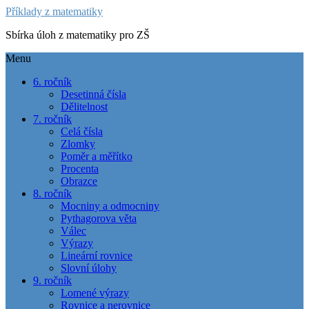
Příklady z matematiky
Sbírka úloh z matematiky pro ZŠ
Menu
6. ročník
Desetinná čísla
Dělitelnost
7. ročník
Celá čísla
Zlomky
Poměr a měřítko
Procenta
Obrazce
8. ročník
Mocniny a odmocniny
Pythagorova věta
Válec
Výrazy
Lineární rovnice
Slovní úlohy
9. ročník
Lomené výrazy
Rovnice a nerovnice