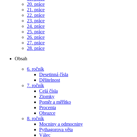
20. práce
21. práce
22. práce
23. práce
24. práce
25. práce
26. práce
27. práce
28. práce
Obsah
6. ročník
Desetinná čísla
Dělitelnost
7. ročník
Celá čísla
Zlomky
Poměr a měřítko
Procenta
Obrazce
8. ročník
Mocniny a odmocniny
Pythagorova věta
Válec