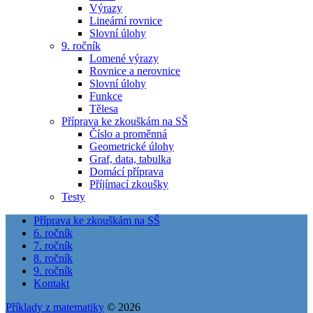
Výrazy
Lineární rovnice
Slovní úlohy
9. ročník
Lomené výrazy
Rovnice a nerovnice
Slovní úlohy
Funkce
Tělesa
Příprava ke zkouškám na SŠ
Číslo a proměnná
Geometrické úlohy
Graf, data, tabulka
Domácí příprava
Příjímací zkoušky
Testy
Příprava ke zkouškám na SŠ
6. ročník
7. ročník
8. ročník
9. ročník
Kontakt
Příklady z matematiky
© 2026