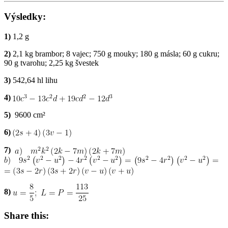
Výsledky:
1)
1,2 g
2)
2,1 kg brambor; 8 vajec; 750 g mouky; 180 g másla; 60 g cukru;
90 g tvarohu; 2,25 kg švestek
3)
542,64 hl lihu
4)
5)
9600 cm²
6)
7)
8)
Share this: