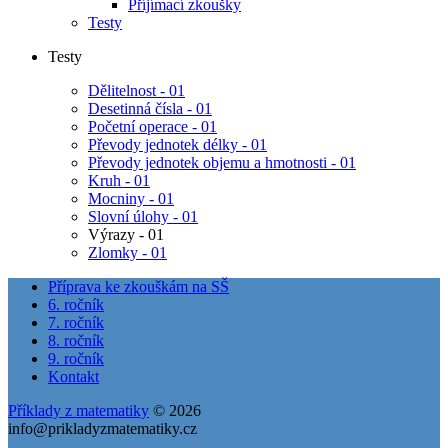
Příjímací zkoušky
Testy
Testy
Dělitelnost - 01
Desetinná čísla - 01
Početní operace - 01
Převody jednotek délky - 01
Převody jednotek objemu a hmotnosti - 01
Kruh - 01
Mocniny - 01
Slovní úlohy - 01
Výrazy - 01
Zlomky - 01
Příprava ke zkouškám na SŠ
6. ročník
7. ročník
8. ročník
9. ročník
Kontakt
Příklady z matematiky
© 2026
info@prikladyzmatematiky.cz