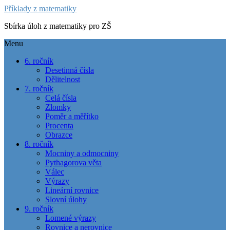
Příklady z matematiky
Sbírka úloh z matematiky pro ZŠ
Menu
6. ročník
Desetinná čísla
Dělitelnost
7. ročník
Celá čísla
Zlomky
Poměr a měřítko
Procenta
Obrazce
8. ročník
Mocniny a odmocniny
Pythagorova věta
Válec
Výrazy
Lineární rovnice
Slovní úlohy
9. ročník
Lomené výrazy
Rovnice a nerovnice