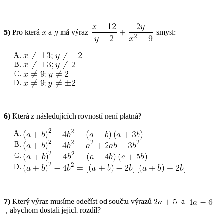
5)
Pro která
a
má výraz
smysl:
6)
Která z následujících rovností není platná?
7)
Který výraz musíme odečíst od součtu výrazů
a
, abychom dostali jejich rozdíl?