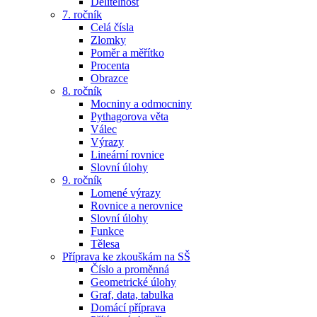
Dělitelnost
7. ročník
Celá čísla
Zlomky
Poměr a měřítko
Procenta
Obrazce
8. ročník
Mocniny a odmocniny
Pythagorova věta
Válec
Výrazy
Lineární rovnice
Slovní úlohy
9. ročník
Lomené výrazy
Rovnice a nerovnice
Slovní úlohy
Funkce
Tělesa
Příprava ke zkouškám na SŠ
Číslo a proměnná
Geometrické úlohy
Graf, data, tabulka
Domácí příprava