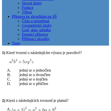
Slovní úlohy
Funkce
Tělesa
Příprava ke zkouškám na SŠ
Číslo a proměnná
Geometrické úlohy
Graf, data, tabulka
Domácí příprava
Příjímací zkoušky
Testy
1)
Které tvrzení o následujícím výrazu je pravdivé?
jedná se o jednočlen
jedná se o dvoučlen
jedná se o trojčlen
jedná se o pětičlen
2)
Která z následujících rovností je platná?