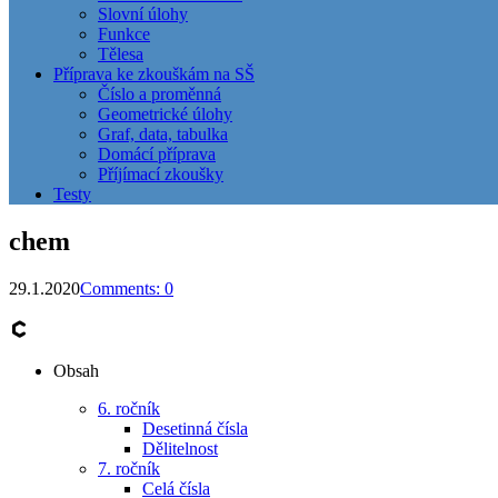
Slovní úlohy
Funkce
Tělesa
Příprava ke zkouškám na SŠ
Číslo a proměnná
Geometrické úlohy
Graf, data, tabulka
Domácí příprava
Příjímací zkoušky
Testy
chem
29.1.2020
Comments: 0
Obsah
6. ročník
Desetinná čísla
Dělitelnost
7. ročník
Celá čísla