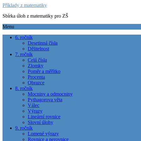
Příklady z matematiky
Sbírka úloh z matematiky pro ZŠ
Menu
6. ročník
Desetinná čísla
Dělitelnost
7. ročník
Celá čísla
Zlomky
Poměr a měřítko
Procenta
Obrazce
8. ročník
Mocniny a odmocniny
Pythagorova věta
Válec
Výrazy
Lineární rovnice
Slovní úlohy
9. ročník
Lomené výrazy
Rovnice a nerovnice