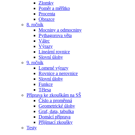
Zlomky
Poměr a měřítko
Procenta
Obrazce
8. ročník
Mocniny a odmocniny
Pythagorova věta
Válec
Výrazy
Lineární rovnice
Slovní úlohy
9. ročník
Lomené výrazy
Rovnice a nerovnice
Slovní úlohy
Funkce
Tělesa
Příprava ke zkouškám na SŠ
Číslo a proměnná
Geometrické úlohy
Graf, data, tabulka
Domácí příprava
Příjímací zkoušky
Testy