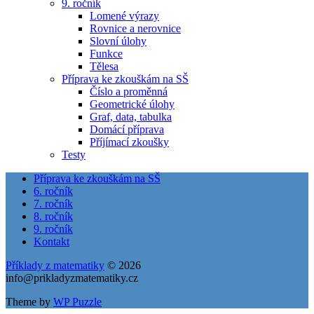
9. ročník
Lomené výrazy
Rovnice a nerovnice
Slovní úlohy
Funkce
Tělesa
Příprava ke zkouškám na SŠ
Číslo a proměnná
Geometrické úlohy
Graf, data, tabulka
Domácí příprava
Příjímací zkoušky
Testy
Příprava ke zkouškám na SŠ
6. ročník
7. ročník
8. ročník
9. ročník
Kontakt
Příklady z matematiky
© 2026
info@prikladyzmatematiky.cz
Theme by
WP Puzzle