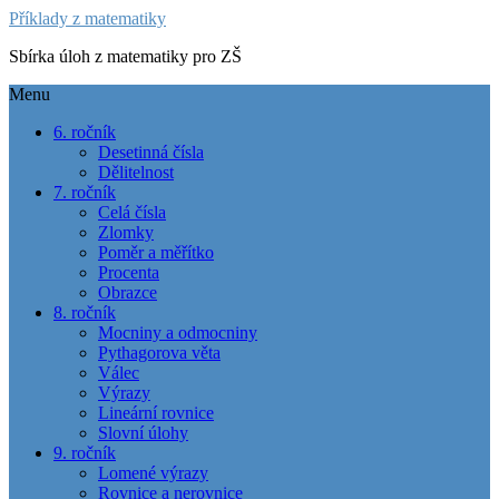
Příklady z matematiky
Sbírka úloh z matematiky pro ZŠ
Menu
6. ročník
Desetinná čísla
Dělitelnost
7. ročník
Celá čísla
Zlomky
Poměr a měřítko
Procenta
Obrazce
8. ročník
Mocniny a odmocniny
Pythagorova věta
Válec
Výrazy
Lineární rovnice
Slovní úlohy
9. ročník
Lomené výrazy
Rovnice a nerovnice