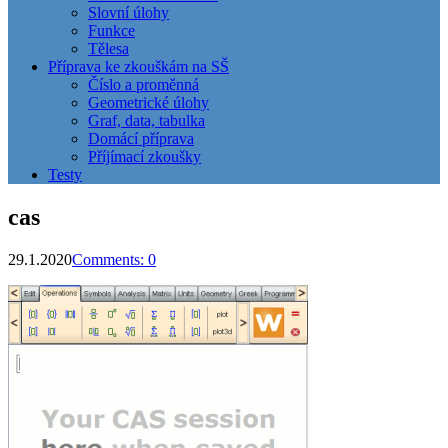
Slovní úlohy
Funkce
Tělesa
Příprava ke zkouškám na SŠ
Číslo a proměnná
Geometrické úlohy
Graf, data, tabulka
Domácí příprava
Příjímací zkoušky
Testy
cas
29.1.2020
Comments: 0